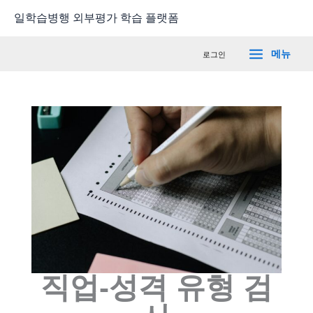
콘
Main
일학습병행 외부평가 학습 플랫폼
텐
Menu
츠
메뉴
로그인
로
건
너
뛰
기
직업-성격 유형 검