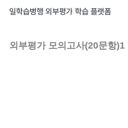
콘
일학습병행 외부평가 학습 플랫폼
텐
츠
로
건
외부평가 모의고사(20문항)1
너
뛰
기