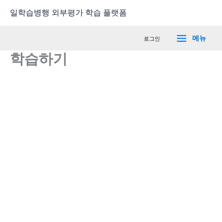
콘
Main
일학습병행 외부평가 학습 플랫폼
텐
Menu
츠
메뉴
로그인
로
학습하기
건
너
뛰
기