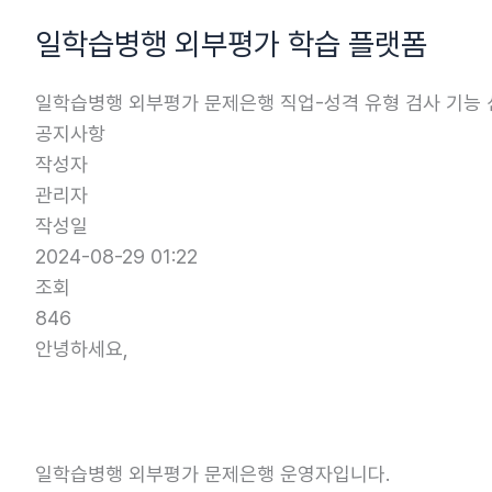
콘
일학습병행 외부평가 학습 플랫폼
텐
츠
일학습병행 외부평가 문제은행 직업-성격 유형 검사 기능 
로
공지사항
건
작성자
너
관리자
뛰
작성일
기
2024-08-29 01:22
조회
846
안녕하세요,
일학습병행 외부평가 문제은행 운영자입니다.