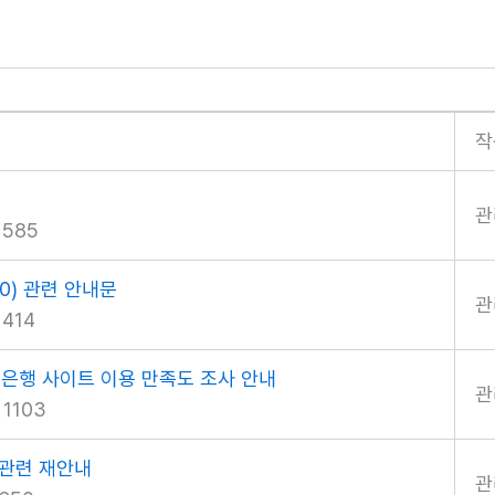
작
관
585
00) 관련 안내문
관
414
제은행 사이트 이용 만족도 조사 안내
관
1103
 관련 재안내
관