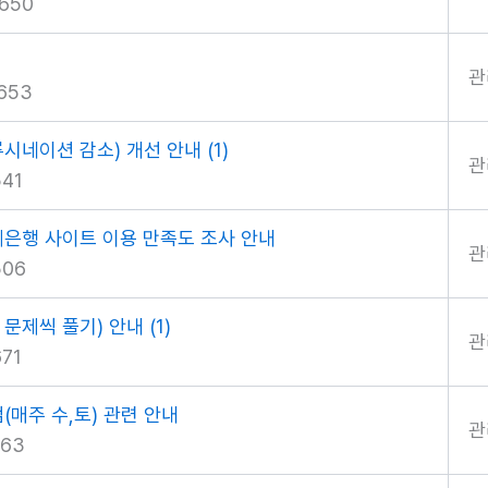
650
관
653
할루시네이션 감소) 개선 안내
(1)
관
41
제은행 사이트 이용 만족도 조사 안내
관
506
 문제씩 풀기) 안내
(1)
관
71
검(매주 수,토) 관련 안내
관
63