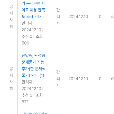
가 문제은행 사
공
이트 이용 만족
관
지
도 조사 안내
리
2024.12.10
0
5
사
관리자
|
자
항
2024.12.10
|
추천 0
|
조회
506
단답형, 완성형
문제풀기 기능
공
추가(한 문제씩
관
지
풀기) 안내
(1)
리
2024.12.10
0
6
사
관리자
|
자
항
2024.12.10
|
추천 0
|
조회
671