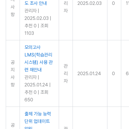
도 조사 안내
리
2025.02.03
0
1
사
관리자
|
자
항
2025.02.03
|
추천 0
|
조회
1103
모의고사
LMS(학습관리
공
시스템) 사용 관
관
지
련 재안내
리
2025.01.24
0
6
사
관리자
|
자
항
2025.01.24
|
추천 0
|
조회
650
출제 가능 능력
단위 업데이트
공
알림
관