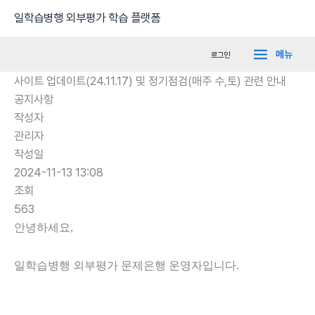
콘
Main
일학습병행 외부평가 학습 플랫폼
텐
Menu
츠
메뉴
로그인
로
사이트 업데이트(24.11.17) 및 정기점검(매주 수,토) 관련 안내
건
공지사항
너
작성자
뛰
관리자
기
작성일
2024-11-13 13:08
조회
563
안녕하세요,
일학습병행 외부평가 문제은행 운영자입니다.