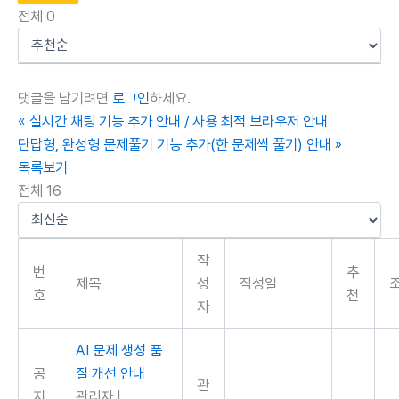
전체
0
댓글을 남기려면
로그인
하세요.
«
실시간 채팅 기능 추가 안내 / 사용 최적 브라우저 안내
단답형, 완성형 문제풀기 기능 추가(한 문제씩 풀기) 안내
»
목록보기
전체 16
작
번
추
제목
성
작성일
호
천
자
AI 문제 생성 품
공
질 개선 안내
관
지
관리자
|