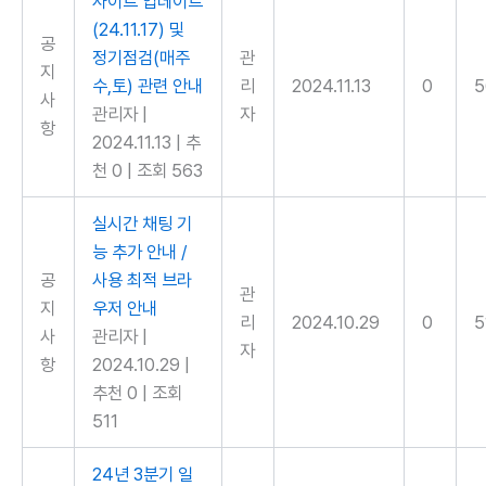
사이트 업데이트
(24.11.17) 및
공
정기점검(매주
관
지
수,토) 관련 안내
리
2024.11.13
0
5
사
관리자
|
자
항
2024.11.13
|
추
천 0
|
조회 563
실시간 채팅 기
능 추가 안내 /
공
사용 최적 브라
관
지
우저 안내
리
2024.10.29
0
5
사
관리자
|
자
항
2024.10.29
|
추천 0
|
조회
511
24년 3분기 일