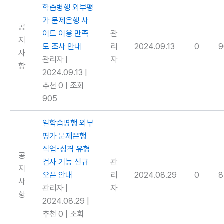
학습병행 외부평
가 문제은행 사
공
이트 이용 만족
관
지
도 조사 안내
리
2024.09.13
0
9
사
관리자
|
자
항
2024.09.13
|
추천 0
|
조회
905
일학습병행 외부
평가 문제은행
직업-성격 유형
공
검사 기능 신규
관
지
오픈 안내
리
2024.08.29
0
8
사
관리자
|
자
항
2024.08.29
|
추천 0
|
조회