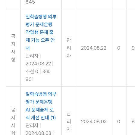
845
일학습병행 외부
평가 문제은행
작업형 문제 출
공
제 기능 오픈 안
관
지
내
리
2024.08.22
0
9
사
관리자
|
자
항
2024.08.22
|
추천 0
|
조회
901
일학습병행 외부
평가 문제은행
공
AI 문제출제 로
관
지
직 개선 안내
(1)
리
2024.08.03
0
8
사
관리자
|
자
항
2024.08.03
|