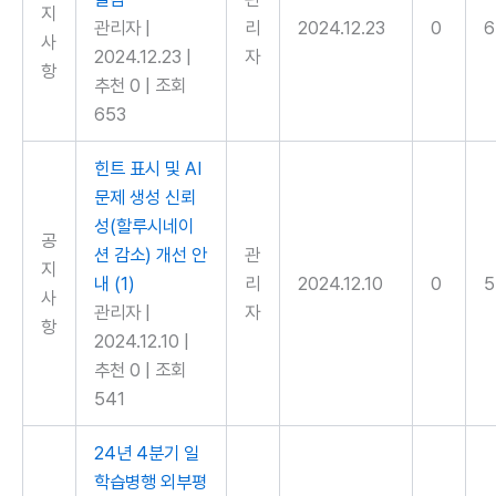
지
관리자
|
리
2024.12.23
0
6
사
2024.12.23
|
자
항
추천 0
|
조회
653
힌트 표시 및 AI
문제 생성 신뢰
성(할루시네이
공
션 감소) 개선 안
관
지
내
(1)
리
2024.12.10
0
5
사
관리자
|
자
항
2024.12.10
|
추천 0
|
조회
541
24년 4분기 일
학습병행 외부평