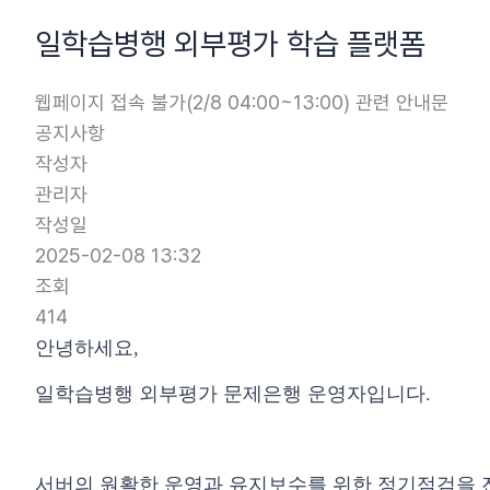
콘
일학습병행 외부평가 학습 플랫폼
텐
츠
웹페이지 접속 불가(2/8 04:00~13:00) 관련 안내문
로
공지사항
건
작성자
너
관리자
뛰
작성일
기
2025-02-08 13:32
조회
414
안녕하세요,
일학습병행 외부평가 문제은행 운영자입니다.
서버의 원활한 운영과 유지보수를 위한 정기점검을 진행