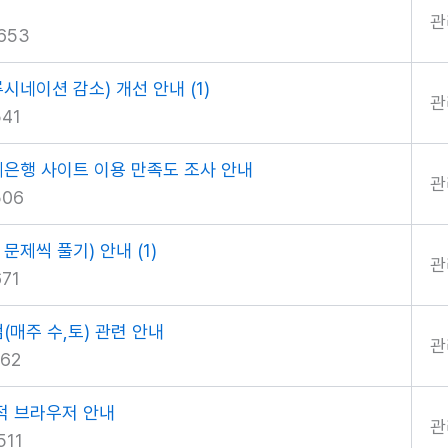
관
653
할루시네이션 감소) 개선 안내
(1)
관
41
제은행 사이트 이용 만족도 조사 안내
관
506
 문제씩 풀기) 안내
(1)
관
71
검(매주 수,토) 관련 안내
관
62
최적 브라우저 안내
관
511