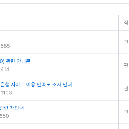
작
관
585
00) 관련 안내문
관
414
제은행 사이트 이용 만족도 조사 안내
관
1103
 관련 재안내
관
650