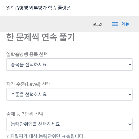
콘
Main
일학습병행 외부평가 학습 플랫폼
텐
Menu
츠
메뉴
로그인
로
한 문제씩 연속 풀기
건
너
뛰
일학습병행 종목 선택
기
자격 수준(Level) 선택
출제 능력단위 선택
※ 지필평가 대상 능력단위만 표출됩니다.