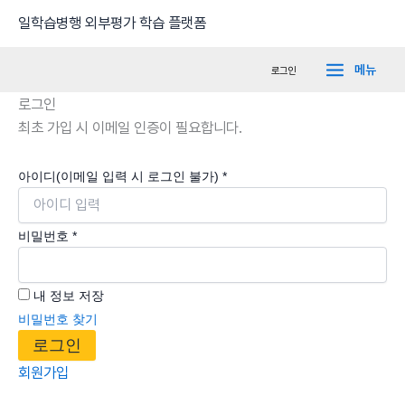
콘
Main
일학습병행 외부평가 학습 플랫폼
텐
Menu
츠
메뉴
로그인
로
로그인
건
최초 가입 시 이메일 인증이 필요합니다.
너
뛰
기
아이디(이메일 입력 시 로그인 불가)
*
비밀번호
*
내 정보 저장
비밀번호 찾기
로그인
회원가입