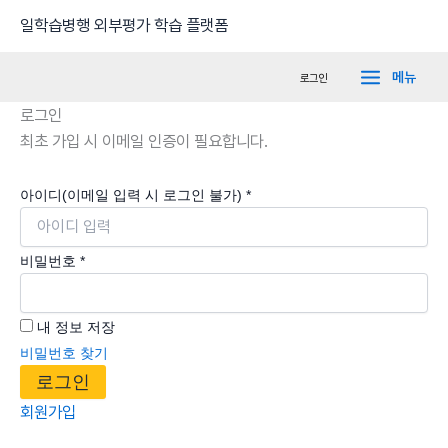
콘
Main
일학습병행 외부평가 학습 플랫폼
텐
Menu
츠
메뉴
로그인
로
로그인
건
최초 가입 시 이메일 인증이 필요합니다.
너
뛰
기
아이디(이메일 입력 시 로그인 불가)
*
비밀번호
*
내 정보 저장
비밀번호 찾기
로그인
회원가입