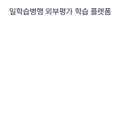
콘
일학습병행 외부평가 학습 플랫폼
텐
츠
로
건
너
뛰
기